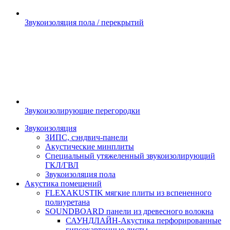
Звукоизоляция пола / перекрытий
Звукоизолирующие перегородки
Звукоизоляция
ЗИПС, сэндвич-панели
Акустические минплиты
Специальный утяжеленный звукоизолирующий
ГКЛ/ГВЛ
Звукоизоляция пола
Акустика помещений
FLEXAKUSTIK мягкие плиты из вспененного
полиуретана
SOUNDBOARD панели из древесного волокна
САУНДЛАЙН-Акустика перфорированные
гипсокартонные листы