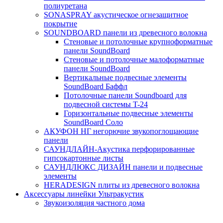
полиуретана
SONASPRAY акустическое огнезащитное
покрытие
SOUNDBOARD панели из древесного волокна
Стеновые и потолочные крупноформатные
панели SoundBoard
Стеновые и потолочные малоформатные
панели SoundBoard
Вертикальные подвесные элементы
SoundBoard Баффл
Потолочные панели Soundboard для
подвесной системы T-24
Горизонтальные подвесные элементы
SoundBoard Соло
АКУФОН НГ негорючие звукопоглощающие
панели
САУНДЛАЙН-Акустика перфорированные
гипсокартонные листы
САУНДЛЮКС ДИЗАЙН панели и подвесные
элементы
HERADESIGN плиты из древесного волокна
Аксессуары линейки Ультракустик
Звукоизоляция частного дома