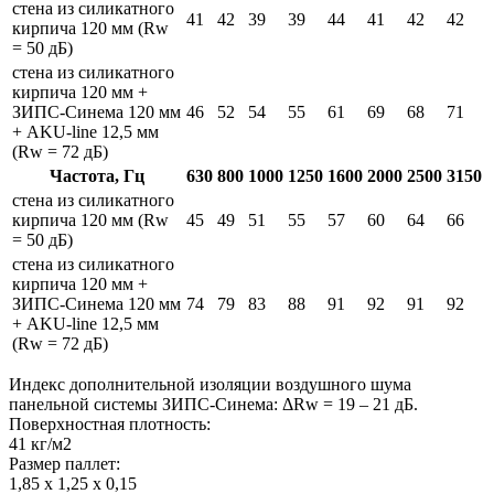
стена из силикатного
41
42
39
39
44
41
42
42
кирпича
120 мм (Rw
= 50 дБ)
стена из силикатного
кирпича 120 мм +
ЗИПС-Синема 120 мм
46
52
54
55
61
69
68
71
+ AKU-line 12,5 мм
(Rw = 72 дБ)
Частота, Гц
630
800
1000
1250
1600
2000
2500
3150
стена из силикатного
кирпича 120 мм (Rw
45
49
51
55
57
60
64
66
= 50 дБ)
стена из силикатного
кирпича 120 мм +
ЗИПС-Синема 120 мм
74
79
83
88
91
92
91
92
+ AKU-line 12,5 мм
(Rw = 72 дБ)
Индекс дополнительной изоляции воздушного шума
панельной системы ЗИПС-Синема: ΔRw = 19 – 21 дБ.
Поверхностная плотность:
41 кг/м2
Размер паллет:
1,85 х 1,25 х 0,15