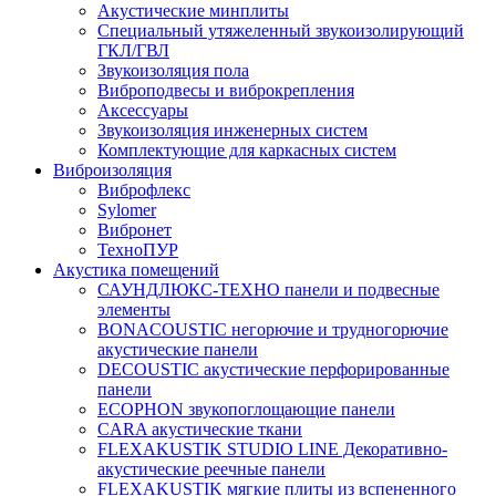
Акустические минплиты
Специальный утяжеленный звукоизолирующий
ГКЛ/ГВЛ
Звукоизоляция пола
Виброподвесы и виброкрепления
Аксессуары
Звукоизоляция инженерных систем
Комплектующие для каркасных систем
Виброизоляция
Виброфлекс
Sylomer
Вибронет
ТехноПУР
Акустика помещений
САУНДЛЮКС-ТЕХНО панели и подвесные
элементы
BONACOUSTIC негорючие и трудногорючие
акустические панели
DECOUSTIC акустические перфорированные
панели
ECOPHON звукопоглощающие панели
CARA акустические ткани
FLEXAKUSTIK STUDIO LINE Декоративно-
акустические реечные панели
FLEXAKUSTIK мягкие плиты из вспененного